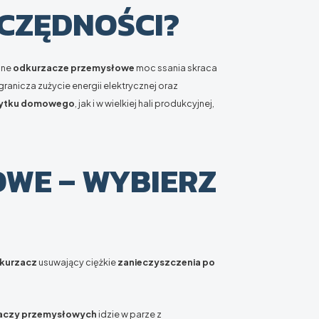
CZĘDNOŚCI?
lne
odkurzacze przemysłowe
moc ssania skraca
ranicza zużycie energii elektrycznej oraz
żytku domowego
, jak i w wielkiej hali produkcyjnej,
WE – WYBIERZ
kurzacz
usuwający ciężkie
zanieczyszczenia po
aczy przemysłowych
idzie w parze z