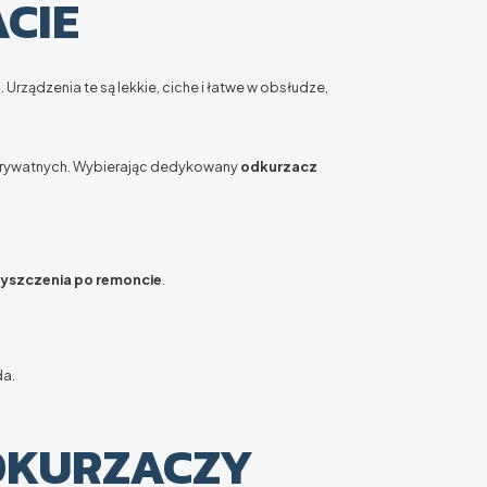
CIE
o
. Urządzenia te są lekkie, ciche i łatwe w obsłudze,
 prywatnych. Wybierając dedykowany
odkurzacz
yszczenia po remoncie
.
da.
DKURZACZY