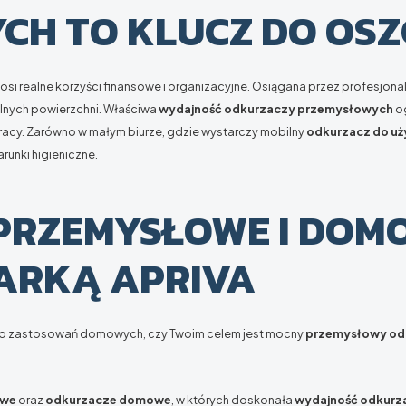
CH TO KLUCZ DO OSZ
si realne korzyści finansowe i organizacyjne. Osiągana przez profesjona
alnych powierzchni. Właściwa
wydajność odkurzaczy przemysłowych
og
racy. Zarówno w małym biurze, gdzie wystarczy mobilny
odkurzacz do u
arunki higieniczne.
PRZEMYSŁOWE I DOMO
ARKĄ APRIVA
i do zastosowań domowych, czy Twoim celem jest mocny
przemysłowy od
owe
oraz
odkurzacze domowe
, w których doskonała
wydajność odkurz