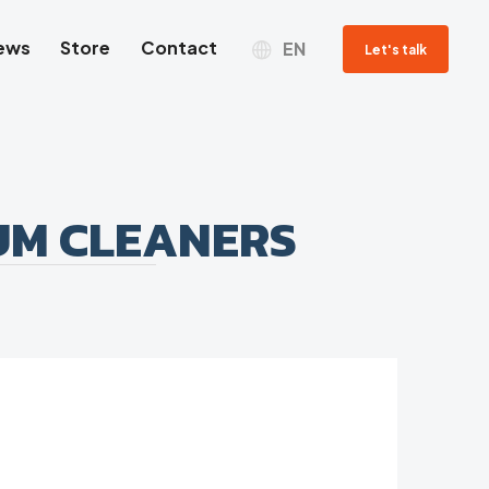
ews
Store
Contact
EN
Let's talk
UM CLEANERS