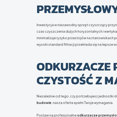
PRZEMYSŁOWY
Inwestycja w niezawodny sprzęt czyszczący przyno
czas czyszczenia dużych horyzontalnych i wertyk
minimalizuje ryzyko przestojów na stanowiskach p
wysoki standard filtracji przekłada się na lepsze w
ODKURZACZE 
CZYSTOŚĆ Z M
Niezależnie od tego, czy potrzebujesz jednostk
budowie
, nasza oferta spełni Twoje wymagania.
Postaw na profesjonalne
odkurzacze przemysł