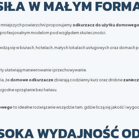
SIŁA W MAŁYM FORMA
o mniejszych powierzchni proponujemy
odkurzacz do użytku domoweg
ą profesjonalnym modelom pod względem skuteczności.
awdzą się w biurach, hotelach, małych lokalach usługowych oraz domach
y ułatwiają manewrowanie i przechowywanie.
ia, że
domowe odkurzacze
zbierają codzienny kurz oraz drobne
zaniecz
ygodne sprzątanie bez hałasu.
mowego
to idealne rozwiązanie wszędzie tam, gdzie liczą się jakość i wygo
SOKA WYDAJNOŚĆ O