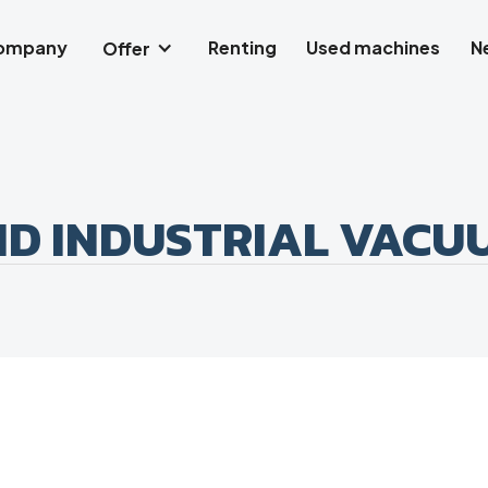
company
Renting
Used machines
N
Offer
ND INDUSTRIAL VACU